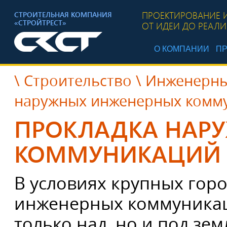
ПРОЕКТИРОВАНИЕ 
СТРОИТЕЛЬНАЯ КОМПАНИЯ
«СТРОЙТРЕСТ»
ОТ ИДЕИ ДО РЕАЛ
О КОМПАНИИ
ПР
\
Строительство
\
Инженерны
наружных инженерных комм
ПРОКЛАДКА НАР
КОММУНИКАЦИЙ
В условиях крупных гор
инженерных коммуникац
только над, но и под зе