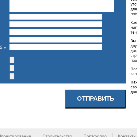
уто
для
пре
Ком
нап
теч
Вы 
дру
б.м
док
стр
про
Пол
зап
Наж
сво
да
ОТПРАВИТЬ
Проектирование
Строительство
Портфолио
Контакты