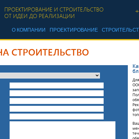
ПРОЕКТИРОВАНИЕ И СТРОИТЕЛЬСТВО
+
ОТ ИДЕИ ДО РЕАЛИЗАЦИИ
О КОМПАНИИ
ПРОЕКТИРОВАНИЕ
СТРОИТЕЛЬС
НА СТРОИТЕЛЬСТВО
Ка
бл
Для
ООО
зап
Пол
обя
Рек
фот
топ
Ваш
мен
теч
обя