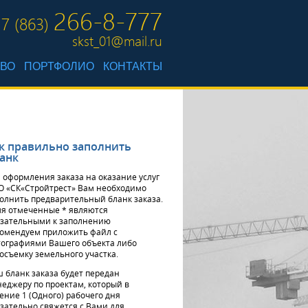
266-8-777
7 (863)
skst_01@mail.ru
ТВО
ПОРТФОЛИО
КОНТАКТЫ
к правильно заполнить
анк
 оформления заказа на оказание услуг
 «СК«Стройтрест» Вам необходимо
олнить предварительный бланк заказа.
я отмеченные * являются
зательными к заполнению
омендуем приложить файл с
ографиями Вашего объекта либо
осъемку земельного участка.
 бланк заказа будет передан
еджеру по проектам, который в
ение 1 (Одного) рабочего дня
зательно свяжется с Вами для