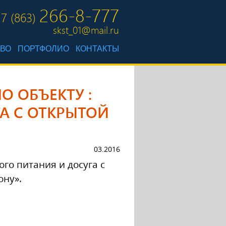
266-8-777
7 (863)
skst_01@mail.ru
ТВО
ПОРТФОЛИО
КОНТАКТЫ
 ОБЪЕКТУ :
А С ОТКРЫТОЙ
03.2016
го питания и досуга с
ону».